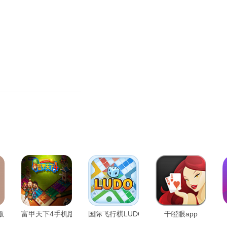
版
富甲天下4手机版
国际飞行棋LUDO
干瞪眼app