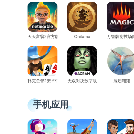
天天富翁2官方版(meta world)
Onitama
万智牌竞技场
扑克总督2安卓中文版
无双对决数字版
展翅翱翔
手机应用