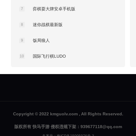
弈棋耍大牌安卓手机版
7
迷你战棋最新版
8
饭局狼人
9
国际飞行棋LUDO
10
Copyright © 2022 kmguolv.com , All Rights Reserved.
版权所有 快马手游 侵权违规下架：939677118@qq.com