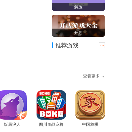
解压
开店
推荐游戏
查看更多 →
饭局狼人
四川血战麻将
中国象棋