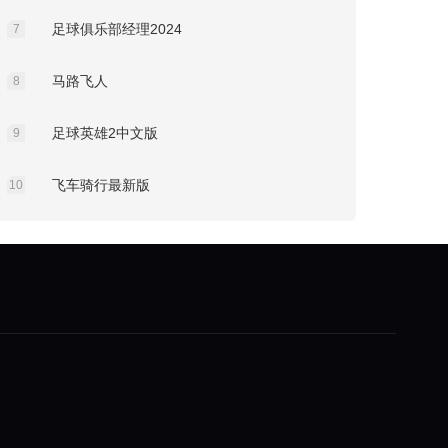
足球俱乐部经理2024
7
马路飞人
8
足球英雄2中文版
9
飞车骑行最新版
10