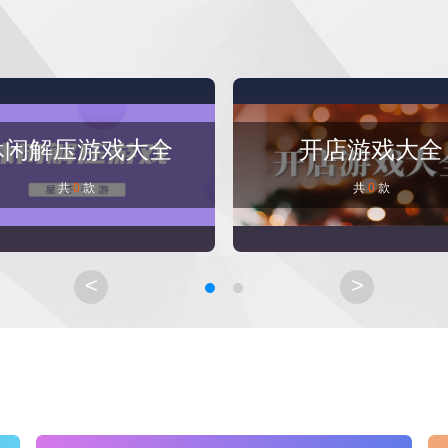
休闲解压游戏大全
开店游戏大全
共
0
款
共
0
款
<
>