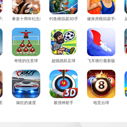
手游
拳皇十周年纪念版
钓鱼模拟器3D手机版
健身房模拟器手机版
奇怪的任意球
超级跳跃足球
飞车骑行最新版
2024
疯狂的速度
最强神射手
电竞台球