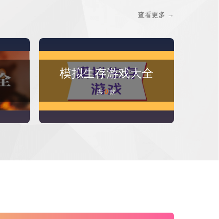
查看更多 →
模拟生存游戏大全
点
共
0
款