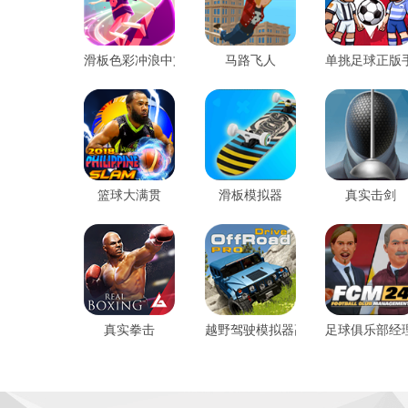
滑板色彩冲浪中文版
马路飞人
单挑足球正版
篮球大满贯
滑板模拟器
真实击剑
真实拳击
越野驾驶模拟器高级版
足球俱乐部经理