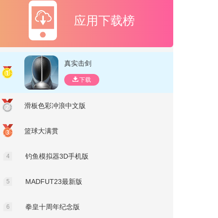
应用下载榜
真实击剑
下载
滑板色彩冲浪中文版
篮球大满贯
钓鱼模拟器3D手机版
4
MADFUT23最新版
5
拳皇十周年纪念版
6