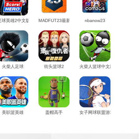
足球英雄2中文版
MADFUT23最新版
nbanow23
火柴人足球
街头篮球2
火柴人篮球中文版
美职篮英雄
盖帽高手
女子网球联盟游戏