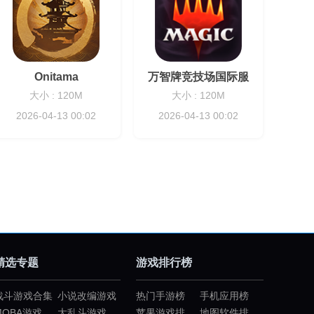
Onitama
万智牌竞技场国际服
大小 : 120M
大小 : 120M
2026-04-13 00:02
2026-04-13 00:02
立即下载
立即下载
精选专题
游戏排行榜
战斗游戏合集
小说改编游戏
热门手游榜
手机应用榜
MOBA游戏大全
大乱斗游戏
苹果游戏排行榜
地图软件排行榜