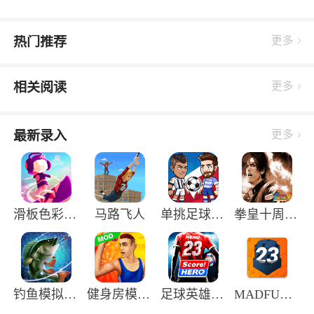
热门推荐
更多
相关阅读
更多
最新录入
更多
滑板色彩冲浪中文版
马路飞人
单挑足球正版手游
拳皇十周年纪念版
钓鱼模拟器3D手机版
健身房模拟器手机版
足球英雄2中文版
MADFUT23最新版