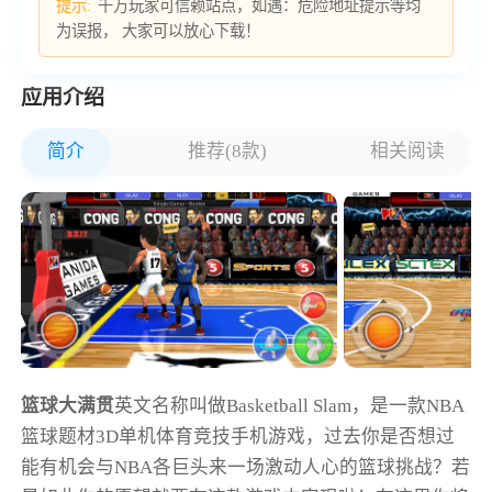
提示:
千万玩家可信赖站点，如遇：危险地址提示等均
为误报， 大家可以放心下载！
应用介绍
简介
推荐(8款)
相关阅读
篮球大满贯
英文名称叫做Basketball Slam，是一款NBA
篮球题材3D单机体育竞技手机游戏，过去你是否想过
能有机会与NBA各巨头来一场激动人心的篮球挑战？若