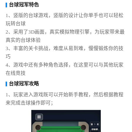
台球冠军特色
1、竖版的台球游戏，竖版的设计让你单手也可以轻松
玩转台球
2、采用了3D画面，真实模拟物理引擎，为玩家带来最
真实的台球体验
3、丰富的关卡挑战，难度从易到难，慢慢锻炼你的技
巧
4、游戏中还有多种角色选择，在这里可以与其他玩家
在线竞技
台球冠军攻略
1、玩家进入游戏既可以开始新手教程，然后根据教程
来完成击球操作即可；