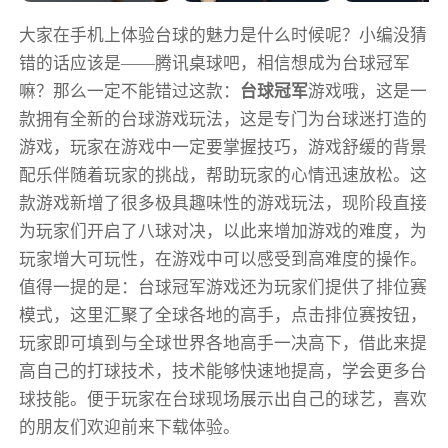
大家在手机上体验台球的魅力是什么时候呢？小编没猜
错的话应该是——腾讯桌球吧，相信想成为台球冠军
嘛？那么一定不能错过这款：
台球冠军
游戏哦，这是一
款拥有全新的台球游戏玩法，这是专门为台球迷打造的
游戏，玩家在游戏中一定要掌握技巧，游戏舒缓的背景
配乐伴随着玩家的挑战，帮助玩家的心情迅速放松。这
款游戏新增了很多极具趣味性的游戏玩法，现阶段直接
为玩家们开启了八球对决，以此来增加游戏的难度，为
玩家增大可玩性，在游戏中可以感受到高难度的操作。
值得一提的是：台球冠军游戏还为玩家们提供了排位赛
模式，这里汇聚了全球各地的高手，点击排位赛按钮，
玩家即可填到与全球世界各地高手一决高下，借此来提
高自己的打球技术，技术能够快速地提高，学会更多台
球技能。便于玩家在台球现场展示出自己的球艺，喜欢
的朋友们欢迎前来下载体验。