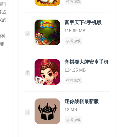
棋牌游戏
期间
其逐
家的
富甲天下4手机版
115.69 MB
6
类科
棋牌游戏
能够
弈棋耍大牌安卓手机版
124.25 MB
7
棋牌游戏
迷你战棋最新版
12 MB
8
棋牌游戏