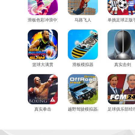
滑板色彩冲浪中文版
马路飞人
单挑足球正版
篮球大满贯
滑板模拟器
真实击剑
真实拳击
越野驾驶模拟器高级版
足球俱乐部经理