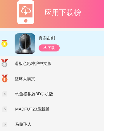
应用下载榜
真实击剑
下载
滑板色彩冲浪中文版
篮球大满贯
钓鱼模拟器3D手机版
4
MADFUT23最新版
5
马路飞人
6