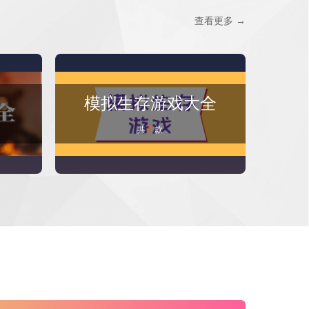
查看更多 →
模拟生存游戏大全
点
共
0
款