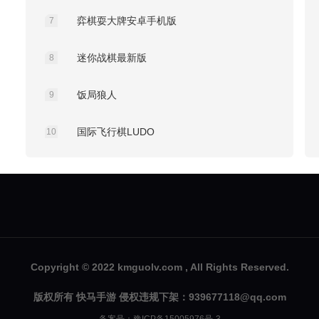
弈棋耍大牌安卓手机版
7
迷你战棋最新版
8
饭局狼人
9
国际飞行棋LUDO
10
Copyright © 2022 kmguolv.com , All Rights Reserved.
版权所有 快马手游 侵权违规下架：939677118@qq.com