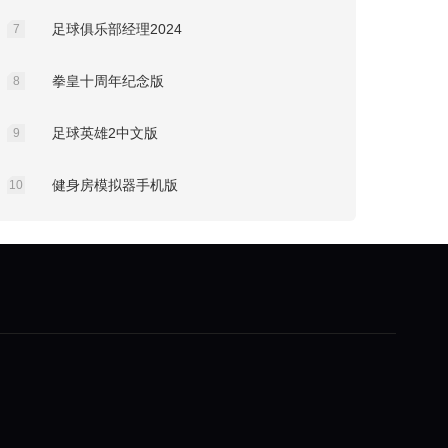
足球俱乐部经理2024
7
拳皇十周年纪念版
8
足球英雄2中文版
9
健身房模拟器手机版
10