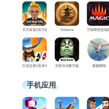
天天富翁2官方版(meta world)
Onitama
万智牌竞技场
扑克总督2安卓中文版
无双对决数字版
展翅翱翔
手机应用