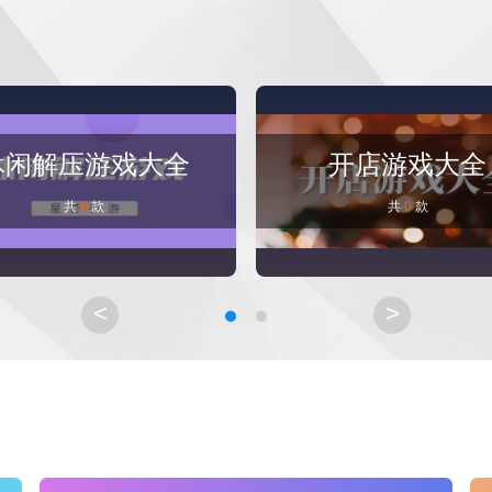
休闲解压游戏大全
开店游戏大全
共
0
款
共
0
款
<
>