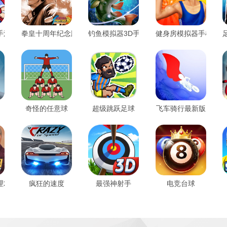
手游
拳皇十周年纪念版
钓鱼模拟器3D手机版
健身房模拟器手机版
奇怪的任意球
超级跳跃足球
飞车骑行最新版
2024
疯狂的速度
最强神射手
电竞台球