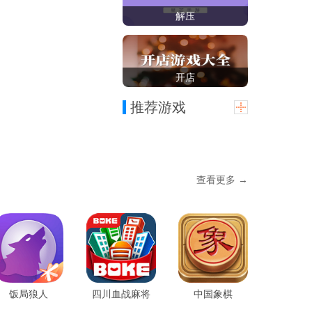
解压
开店
推荐游戏
查看更多 →
饭局狼人
四川血战麻将
中国象棋