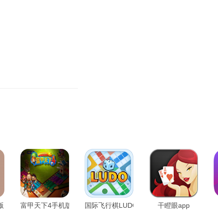
版
富甲天下4手机版
国际飞行棋LUDO
干瞪眼app