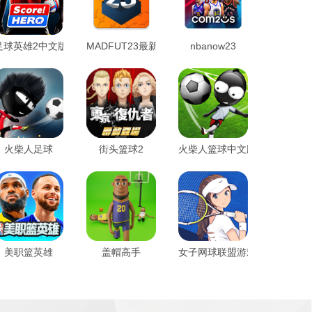
足球英雄2中文版
MADFUT23最新版
nbanow23
火柴人足球
街头篮球2
火柴人篮球中文版
美职篮英雄
盖帽高手
女子网球联盟游戏