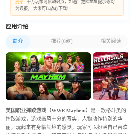
提示:
千万玩家可信赖站点，如遇：危险地址提示等均
为误报， 大家可以放心下载！
应用介绍
简介
推荐(8款)
相关阅读
美国职业摔跤游戏（WWE Mayhem）
是一款格斗类的
摔跤游戏，游戏画风十分的写实，人物动作特别的华
丽，玩起来有身临其境的感觉，玩家可以扮演自己喜欢