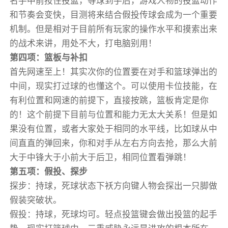
名手中前按住投篮，等球到手后，游戏人物的投篮动作
和节奏会变快，目测将来结合假投传球会成为一个重要
机制。但是相对于目前所有玩家的操作水平和摸索出来
的战术来讲，用处不大，打电脑别用！
第四项：篮板与补扣
首先网速至上！其实次你的位置要在对手和篮球弹出的
中间，现实打过球的也懂这个。可以使用卡位技能，在
有利位置和网速的前提下，直接按跳，篮板肯定是你
的！这个前提下目前与位置和能力无太大关系！但是如
果没有位置，或者大家处于相同的水平线，比如球从中
间直直的弹回来，你和对手从左右方向去抢，那么大前
大于中锋大于小前大于后卫，相同位置看弹跳！
第五项：假投、探步
探步：持球，死球状态下袄方向键人物会探出一只脚做
假装突破状。
假投：持球，死球均可。轻点投篮键会做出投篮的起手