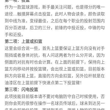
第一项：投篮
作为一款篮球游戏，新手最关注问题，也是得分的唯一
途径…触摸屏幕点击投篮，此时人物会读条，颜色读取
到中线为准，变绿最佳，之后在每个职业的投射范围内
百分百进球。后卫的三分，前锋的中投近投，中锋的勾
手和近投。
第二项：上篮或扣篮
这里会综合说一些，首先上篮要保证上篮方向没有对手
阻挡或者身体对抗，有人问这两者为什么分开说，因为
侧面的对抗有时也会计算。在上面的前提下，保持向上
篮方向移动并按投篮键，会出现上篮或扣篮，目前版本
斜方向容易上篮，直接的方向会扣篮，另外拉杆就是在
油漆区在上篮前提下快速点第二下投篮键！
第三项：闪电投篮
此项技能目前版本请不要对电脑防守自己时候使用，否
则你会死的很惨在操作一名球员传球后，球未到达另一