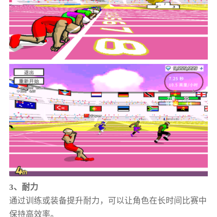
3、耐力
通过训练或装备提升耐力，可以让角色在长时间比赛中
保持高效率。