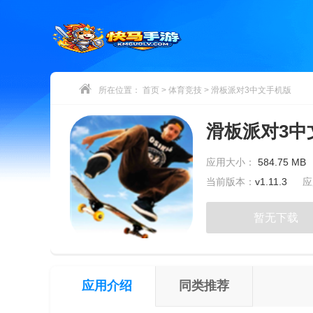
所在位置：
首页
>
体育竞技
>
滑板派对3中文手机版
滑板派对3中
应用大小：
584.75 MB
当前版本：
v1.11.3
应
暂无下载
应用介绍
同类推荐