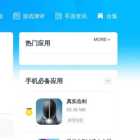
技
游戏测评
手游资讯
合集
MORE＋
热门应用
手机必备应用
真实击剑
93.36 MB
体育竞技