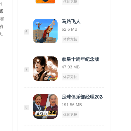
体育竞技
列
派
标和
马路飞人
的
62.6 MB
6
承。
体育竞技
拳皇十周年纪念版
47.93 MB
7
体育竞技
足球俱乐部经理2024
191.56 MB
8
体育竞技