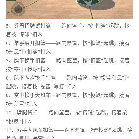
5、乔丹招牌试扣篮——跑向篮筐，按“扣篮”起跳，接
着按“传球”扣入
6、单手展开扣篮——跑向篮筐，按“扣篮”起跳，接着
按“靠打+扣篮”扣入
7、胯下换手扣篮——跑向篮筐，按“扣篮”起跳，接着
按“靠打+传球”扣入
8、胯下两次换手扣篮——跑向篮筐，按“投篮和靠打”
起跳，接着按“投篮+靠打”扣入
9、空中换手大风车－跑向篮筐，按“投篮”起跳，接着
按“盖冒”扣入
10、劈腿背扣——跑向篮筐，按“传球”起跳，接着按
“投篮”扣入
11、双手大风车扣篮——跑向篮筐，按“投篮”起跳，接
着按“靠打+盖冒”扣入