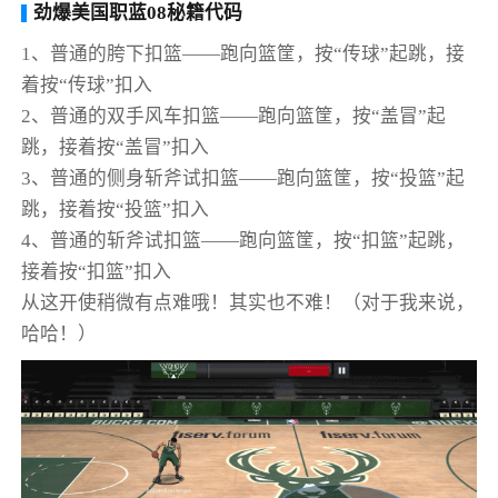
劲爆美国职蓝08秘籍代码
1、普通的胯下扣篮——跑向篮筐，按“传球”起跳，接
着按“传球”扣入
2、普通的双手风车扣篮——跑向篮筐，按“盖冒”起
跳，接着按“盖冒”扣入
3、普通的侧身斩斧试扣篮——跑向篮筐，按“投篮”起
跳，接着按“投篮”扣入
4、普通的斩斧试扣篮——跑向篮筐，按“扣篮”起跳，
接着按“扣篮”扣入
从这开使稍微有点难哦！其实也不难！（对于我来说，
哈哈！）