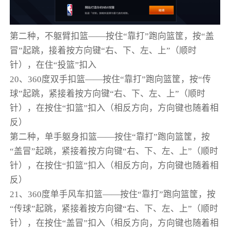
第二种，不躯臂扣篮——按住“靠打”跑向篮筐，按“盖
冒”起跳，接着按方向键“右、下、左、上”（顺时
针），在住“投篮”扣入
20、360度双手扣篮——按住“靠打”跑向篮筐，按“传
球”起跳，紧接着按方向键“右、下、左、上”（顺时
针），在按住“扣篮”扣入（相反方向，方向键也随着相
反）
第二种，单手躯身扣篮——按住“靠打”跑向篮筐，按
“盖冒”起跳，紧接着按方向键“右、下、左、上”（顺时
针），在按住“扣篮”扣入（相反方向，方向键也随着相
反）
21、360度单手风车扣篮——按住“靠打”跑向篮筐，按
“传球”起跳，紧接着按方向键“右、下、左、上”（顺时
针），在按住“盖冒”扣入（相反方向，方向键也随着相