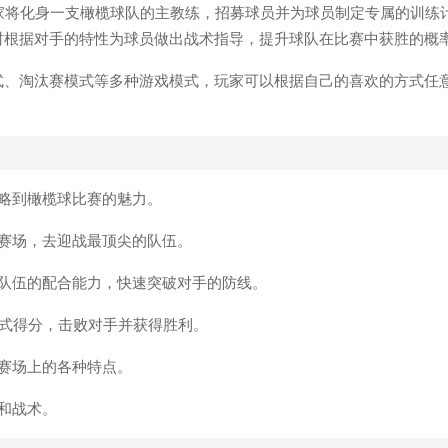
家将化身一支橄榄球队的主教练，招募球员并为球员制定专属的训练
时根据对手的特性为球员做出战术指导，提升球队在比赛中获胜的概
式、淘汰赛模式等多种游戏模式，玩家可以根据自己的喜欢的方式任
略到橄榄球比赛的魅力。
赛场，去迎战最顶尖的队伍。
队伍的配合能力，快速突破对手的防线。
方式得分，击败对手并获得胜利。
赛场上的各种特点。
和战术。