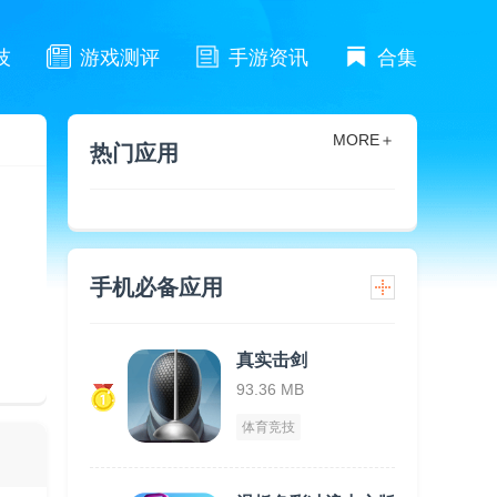
技
游戏测评
手游资讯
合集
MORE＋
热门应用
手机必备应用
真实击剑
93.36 MB
体育竞技