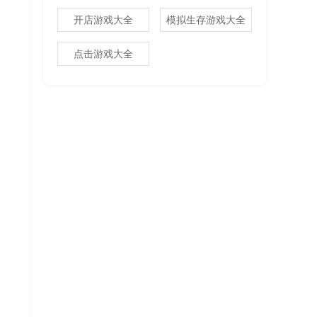
开店游戏大全
模拟生存游戏大全
点击游戏大全