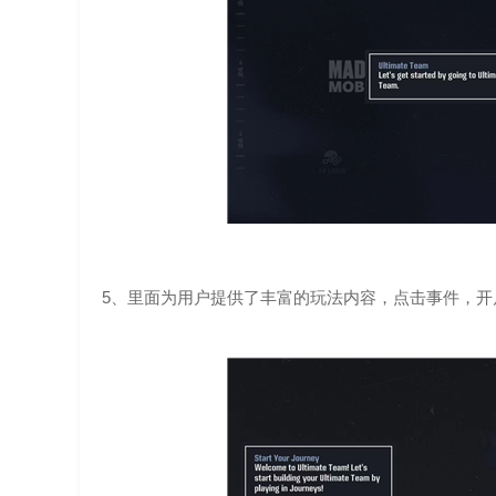
5、里面为用户提供了丰富的玩法内容，点击事件，开