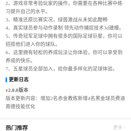
2、游戏非常考验玩家的操作，你需要在各种比赛中练
习提升自己的水平。
3、精准还原比赛实况，绿茵激战从未如此酣畅
4、真实球员参与动作录制 领先动作捕捉技术3d建模。
5、传奇冠军足球中拥有很多的国际足球巨星，你可以
招揽他们进入你的球队。
6、这里拥有轻松的养成玩法让你体验，你可以享受到
养成的快乐。
7、五星球员全部加入，给你最多样化的足球体验。
更新日志
v2.8.0版本
版本更新内容：增加2名赤金教练新增4名黑金球员费迪
南德技能优化
热门推荐
更多