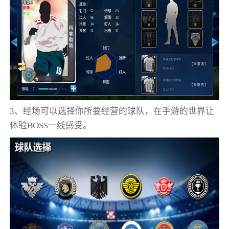
3、经场可以选择你所要经营的球队，在手游的世界让
体验BOSS一线感受。