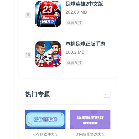
足球英雄2中文版
202.09 MB
9
体育竞技
单挑足球正版手游
100.2 MB
10
体育竞技
热门专题
云存储软件大全
休闲解压游戏大全