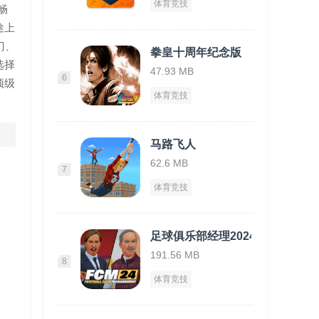
体育竞技
畅
途上
门、
拳皇十周年纪念版
选择
47.93 MB
6
顶级
体育竞技
马路飞人
62.6 MB
7
体育竞技
足球俱乐部经理2024
191.56 MB
8
体育竞技