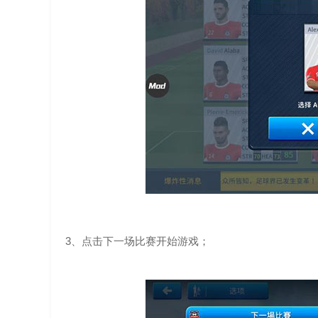
3、点击下一场比赛开始游戏；