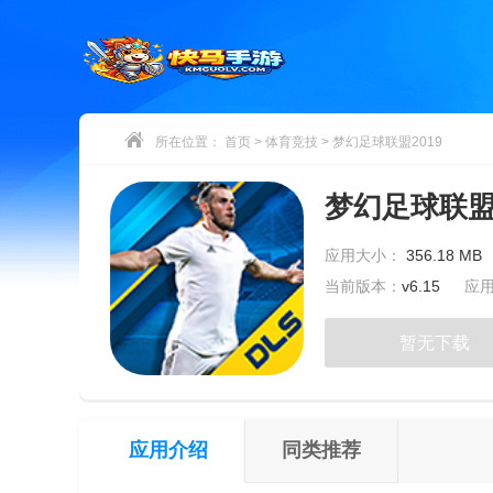
所在位置：
首页
>
体育竞技
>
梦幻足球联盟2019
梦幻足球联盟2
应用大小：
356.18 MB
当前版本：
v6.15
应
暂无下载
应用介绍
同类推荐