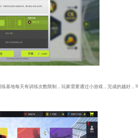
训练基地每天有训练次数限制，玩家需要通过小游戏，完成的越好，