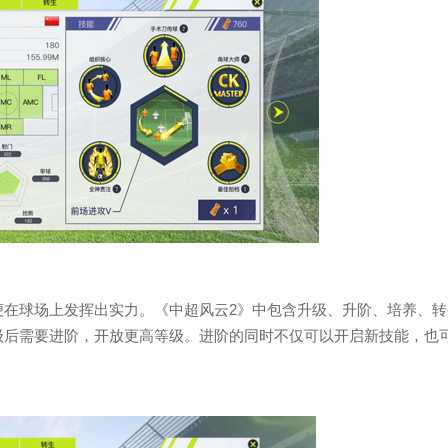
便在球场上发挥出实力。《中超风云2》中包含升级、升阶、培养、转
级后需要进阶，开放更高等级。进阶的同时不仅可以开启新技能，也