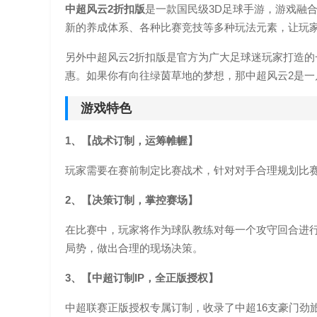
中超风云2折扣版
是一款国民级3D足球手游，游戏融
新的养成体系、各种比赛竞技等多种玩法元素，让玩
另外中超风云2折扣版是官方为广大足球迷玩家打造
惠。如果你有向往绿茵草地的梦想，那中超风云2是一
游戏特色
1、【战术订制，运筹帷幄】
玩家需要在赛前制定比赛战术，针对对手合理规划比
2、【决策订制，掌控赛场】
在比赛中，玩家将作为球队教练对每一个攻守回合进行
局势，做出合理的现场决策。
3、【中超订制IP，全正版授权】
中超联赛正版授权专属订制，收录了中超16支豪门劲