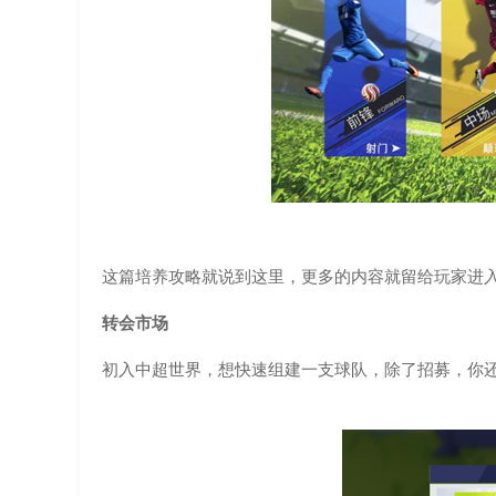
这篇培养攻略就说到这里，更多的内容就留给玩家进
转会市场
初入中超世界，想快速组建一支球队，除了招募，你