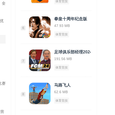
体育竞技
、全
拳皇十周年纪念版
优
47.93 MB
6
体育竞技
足球俱乐部经理2024
191.56 MB
7
。
体育竞技
比赛
马路飞人
62.6 MB
8
体育竞技
经营