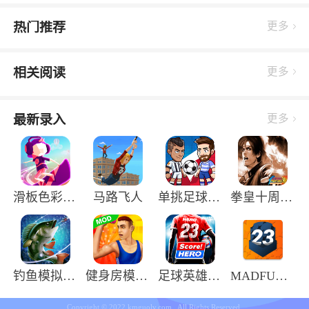
热门推荐
更多
相关阅读
更多
最新录入
更多
滑板色彩冲浪中文版
马路飞人
单挑足球正版手游
拳皇十周年纪念版
钓鱼模拟器3D手机版
健身房模拟器手机版
足球英雄2中文版
MADFUT23最新版
Copyright © 2022 kmguolv.com , All Rights Reserved.