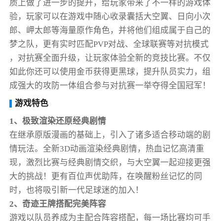
质上做了进一步的提升，给玩家带来了不一样的游戏体
验，玩家可以在游戏中随心收录囊括大空翼、日向小次
郎、岬太郎等海量原作角色，并将他们组成属于自己的
梦之队，更有实时匹配PVP对战、全球联赛等对抗模式
，对抗赛全面升级，让玩家体验全新的竞技比赛。不仅
如此你还可以使用金币获得更黑球，提升队员实力，组
成强大的攻防一体组合参与对抗赛一举夺得全国冠军！
游戏特色
1、极致渲染还原经典剧情
在继承原版漫画的基础上，引入了诸多适合移动端的剧
情玩法。全新3D动画渲染经典剧情，热血记忆高清重
现，激烈比赛与经典剧情交织，与大空翼一起迎接更强
大的挑战！更有百位声优助阵，在唤醒粉丝记忆的同
时，也将吸引新一代足球迷的加入！
2、奇迹王牌搭配完美阵容
游戏以队员养成为主配合阵容搭配，每一场比赛均可手