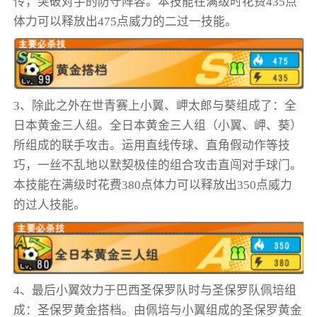
传，突破对手的防守阵容。本技能在满级时花费435点
体力可以释放出475点威力的二过一技能。
3、除此之外在世青赛上小翼、岬太郎与葵组成了：全
日本黄金三人组。全日本黄金三人组（小翼、岬、葵）
所组成的联手攻击。运用直线传球、直角假动作等技
巧，一丝不乱地以默契极佳的组合攻击直闯对手球门。
本技能在满级时花费380点体力可以释放出350点威力
的过人技能。
4、最后小翼效力于巴西圣保罗队时与圣保罗队佩培组
成：圣保罗黄金搭档。由佩培与小翼组成的圣保罗黄金