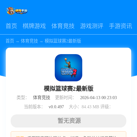
首页
棋牌游戏
体育竞技
游戏测评
手游资讯
首页
→
体育竞技
→
模拟篮球赛2最新版
模拟篮球赛2最新版
类型：
体育竞技
更新时间：
2026-04-13 00:23:03
当前版本：
v0.0.497
大小：84.43 MB
评级：
暂无资源