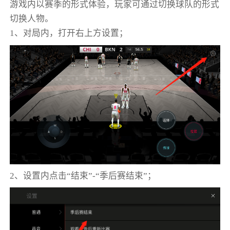
游戏内以赛季的形式体验，玩家可通过切换球队的形式
切换人物。
1、对局内，打开右上方设置；
2、设置内点击“结束”-“季后赛结束”；