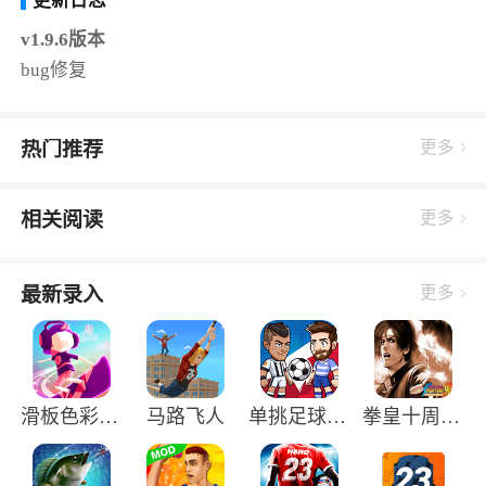
更新日志
v1.9.6版本
bug修复
热门推荐
更多
相关阅读
更多
最新录入
更多
滑板色彩冲浪中文版
马路飞人
单挑足球正版手游
拳皇十周年纪念版