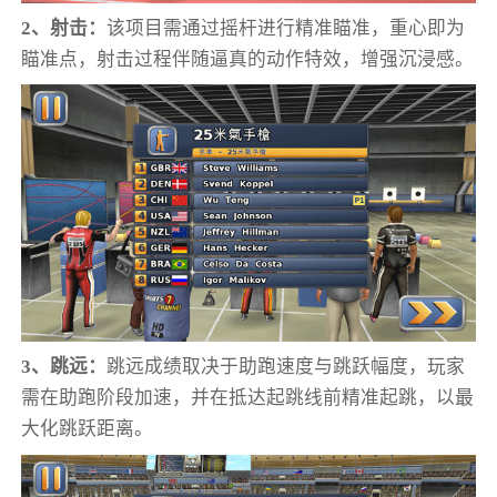
2、射击：
该项目需通过摇杆进行精准瞄准，重心即为
瞄准点，射击过程伴随逼真的动作特效，增强沉浸感。
3、跳远：
跳远成绩取决于助跑速度与跳跃幅度，玩家
需在助跑阶段加速，并在抵达起跳线前精准起跳，以最
大化跳跃距离。