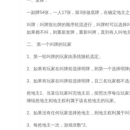
一、发牌：
一副牌54张，一人17张，留3张做底牌，在确定地主
叫牌：叫牌按出牌的顺序轮流进行，叫牌时可以选择
如果都不叫，则重新发牌，重新叫牌，直到有人叫地
二、 第一个叫牌的玩家
1、第一轮叫牌的玩家由系统随机选定。
2、如果有玩家在叫牌前选择明牌，则第一个选择明牌
3、如果有玩家在叫牌前选择明牌，且三名玩家都不
抢地主1、当某位玩家叫完地主后，按照次序每位玩
继续抢地主则地主权利属于该名抢地主的玩家。
2、如果没有任何玩家选择抢地主，则地主权利属于叫
3、每抢地主一次，游戏倍数*2。