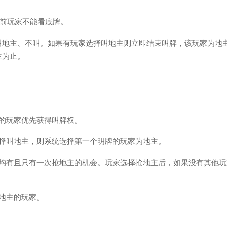
之前玩家不能看底牌。
叫地主、不叫。如果有玩家选择叫地主则立即结束叫牌，该玩家为地
主为止。
的玩家优先获得叫牌权。
选择叫地主，则系统选择第一个明牌的玩家为地主。
家均有且只有一次抢地主的机会。玩家选择抢地主后，如果没有其他玩
地主的玩家。