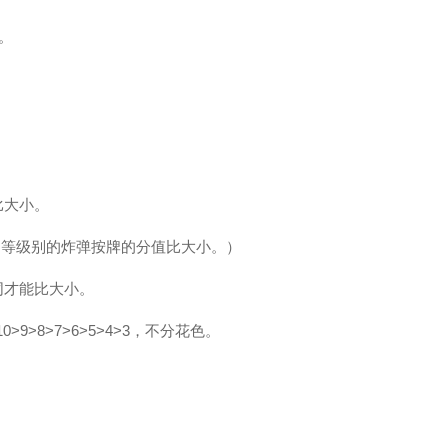
。
比大小。
同等级别的炸弹按牌的分值比大小。）
同才能比大小。
>9>8>7>6>5>4>3，不分花色。