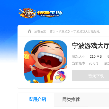
所在位置：
首页
>
棋牌游戏
>
宁波游戏大厅最新版
宁波游戏大
游戏大小：
210 MB
当前版本：
v8.8.3
游
暂无下载
应用介绍
同类推荐