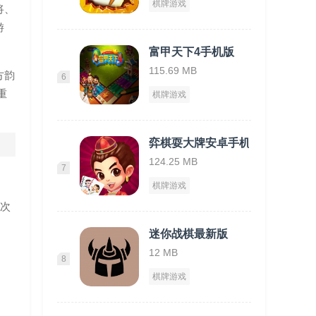
棋牌游戏
将、
游
富甲天下4手机版
115.69 MB
方韵
6
重
棋牌游戏
弈棋耍大牌安卓手机版
124.25 MB
7
棋牌游戏
依次
迷你战棋最新版
12 MB
8
棋牌游戏