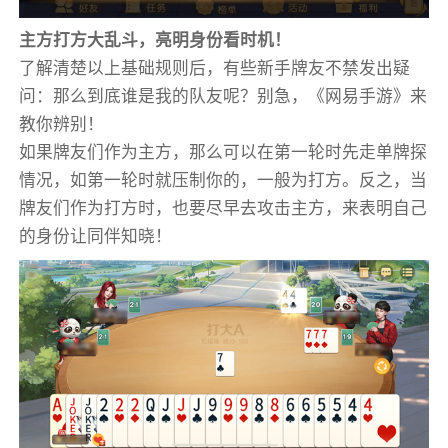
主方打方大乱斗，亮明身份看时机！
了解清楚以上基础规则后，有些新手牌友不禁发出疑
问：那么到底谁是我的队友呢？别急，《网易手游》来
教你辨别！
如果牌友们作为主方，那么可以在第一轮时先走单牌探
情况，如第一轮时就压制你的，一般为打方。反之，当
牌友们作为打方时，也要尽早去攻击主方，来表明自己
的身份让同伴知晓！