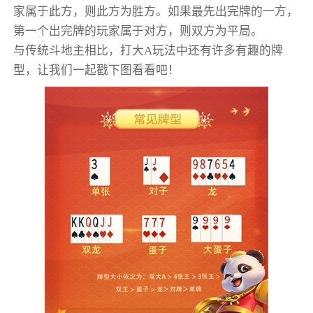
家属于此方，则此方为胜方。如果最先出完牌的一方，
第一个出完牌的玩家属于对方，则双方为平局。
与传统斗地主相比，打大A玩法中还有许多有趣的牌
型，让我们一起戳下图看看吧！