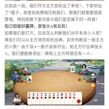
比如这一局，我们作为主方首轮出了单张7，下家却出
了7蛋子，故意抬高牌局压制我们，那我们就需要提高
警惕，特别观察下家究竟与我们是否属于同一阵营！
知己知彼好赢牌，首张大A有玄机！
如果我们是打方，应该怎么判断我们对手有多少人呢？
牌友们可以从主方领先轮的出牌，初步判断这一局主方
的人数！由于双A一般不会拆开出，如主方打出单张大
A，我们便能推测出：牌局上主方阵营还有一人~