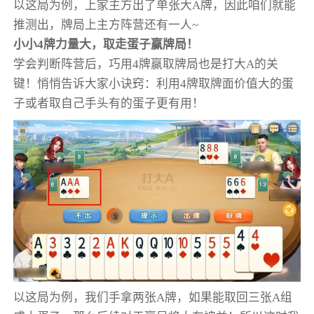
以这局为例，上家主方出了单张大A牌，因此咱们就能
推测出，牌局上主方阵营还有一人~
小小4牌力量大，取走蛋子赢牌局！
学会判断阵营后，巧用4牌赢取牌局也是打大A的关
键！悄悄告诉大家小诀窍：利用4牌取牌面价值大的蛋
子或者取自己手头有的蛋子更有用！
以这局为例，我们手拿两张A牌，如果能取回三张A组