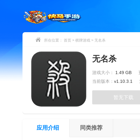
所在位置：
首页
>
棋牌游戏
>
无名杀
无名杀
游戏大小：
1.49 GB
当前版本：
v1.10.3.1
暂无下载
应用介绍
同类推荐