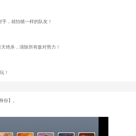
的对手，就怕猪一样的队友！
逆天绝杀，清除所有敌对势力！
畅玩！
身份】。