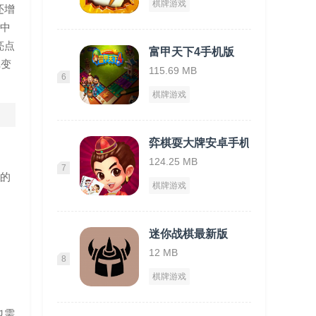
棋牌游戏
还增
从中
亮点
富甲天下4手机版
戏变
115.69 MB
6
棋牌游戏
弈棋耍大牌安卓手机版
124.25 MB
7
欢的
棋牌游戏
迷你战棋最新版
12 MB
8
棋牌游戏
也需