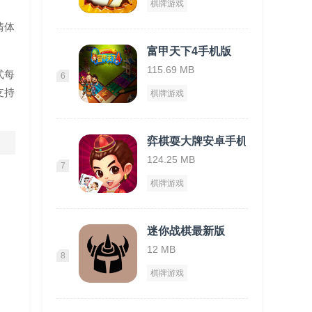
棋牌游戏
情体
富甲天下4手机版
115.69 MB
式每
6
支持
棋牌游戏
弈棋耍大牌安卓手机版
124.25 MB
7
棋牌游戏
迷你战棋最新版
12 MB
8
棋牌游戏