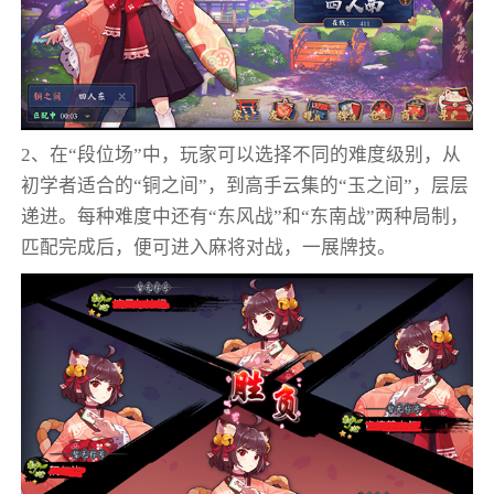
2、在“段位场”中，玩家可以选择不同的难度级别，从
初学者适合的“铜之间”，到高手云集的“玉之间”，层层
递进。每种难度中还有“东风战”和“东南战”两种局制，
匹配完成后，便可进入麻将对战，一展牌技。