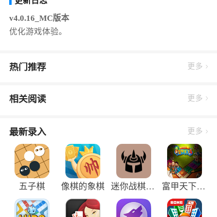
更新日志
v4.0.16_MC版本
优化游戏体验。
热门推荐
更多
相关阅读
更多
最新录入
更多
五子棋
像棋的象棋
迷你战棋最新版
富甲天下4手机版