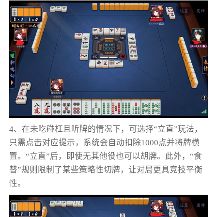
4、在未吃碰杠且听牌的情况下，可选择“立直”玩法，
只需点击对应提示，系统会自动扣除1000点并将牌横
置。“立直”后，即使无其他役也可以胡牌。此外，“食
替”规则限制了某些策略性切牌，让对局更具竞技平衡
性。