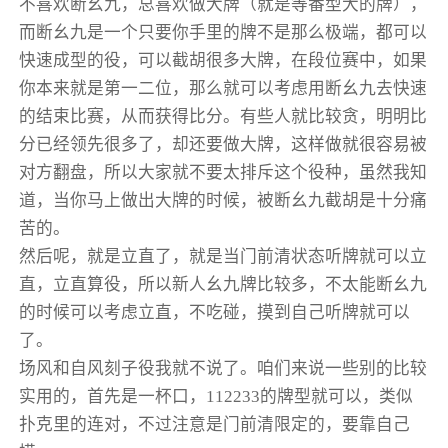
不喜欢断幺九，总喜欢做大牌（就是等番型大的牌），
而断幺九是一个只要你手里的牌不是那么极端，都可以
快速成型的役，可以截胡很多大牌，在段位赛中，如果
你本来就是第一二位，那么就可以考虑用断幺九去快速
的结束比赛，从而获得比分。有些人就比较贪，明明比
分已经领先很多了，却还要做大牌，这样做就很容易被
对方翻盘，所以大家就不要太排斥这个役种，虽然我知
道，当你马上做出大牌的时候，被断幺九截胡是十分痛
苦的。
然后呢，就是立直了，就是当门前清状态听牌就可以立
直，立直算役，所以新人幺九牌比较多，不太能断幺九
的时候可以考虑立直，不吃碰，摸到自己听牌就可以
了。
场风和自风刻子役我就不说了。咱们来说一些别的比较
实用的，首先是一杯口，112233的牌型就可以，类似
扑克里的连对，不过注意是门前清限定的，要靠自己