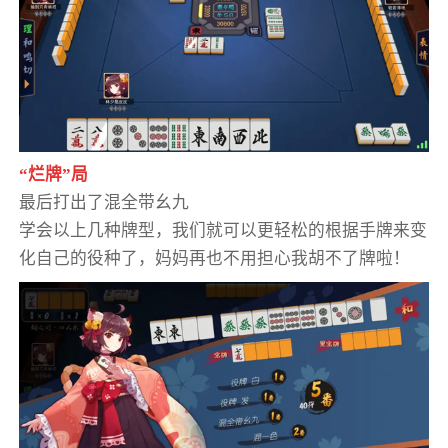
“烂牌”局
最后打出了混全带幺九
学会以上几种牌型，我们就可以更轻松的根据手牌来变
化自己的役种了，妈妈再也不用担心我胡不了牌啦！