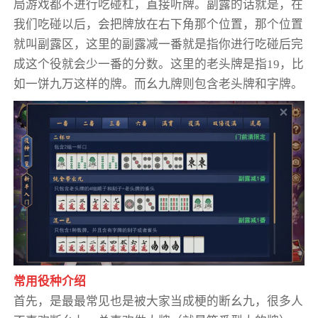
局游戏都不进行吃碰杠，直接听牌。副露的话就是，在
我们吃碰以后，会把牌放在右下角那个位置，那个位置
就叫副露区，这里的副露减一番就是指你进行吃碰后完
成这个役就会少一番的分数。这里的老头牌是指19，比
如一饼九万这样的牌。而幺九牌则包含老头牌和字牌。
常用役种介绍
首先，是最最常见也是被大家当成梗的断幺九，很多人