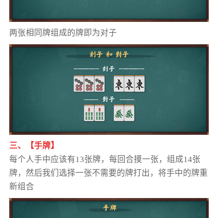
两张相同牌组成的牌即为对子
三、【手牌】
每个人手中应该有13张牌，每回合摸一张，组成14张
牌，然后我们选择一张不需要的牌打出，将手中的牌重
新组合