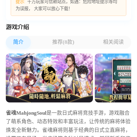
提示:
千万玩家可信赖站点，如遇：危险地址提示等均
为误报， 大家可以放心下载！
游戏介绍
简介
推荐(8款)
相关阅读
雀魂MahjongSoul
是一款日式麻将竞技手游，游戏融合
了萌系角色、动态特效和丰富玩法，让传统的麻将体验
焕发全新魅力。雀魂麻将则基于经典的日式立直麻将，