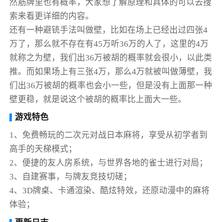
然筋牌里也有概率，大家想了解原理和具体的可以去搜
索来看更详细的内容。
还有一种避铳手法叫做壁，比如在场上已经出过四张4
万了，那么就不存在有45万听36万的人了，这里的4万
就称之为壁，我们出36万被胡的概率就会很小，以此类
推。而如果场上有三张4万，那么4万就被叫做薄壁，我
们出36万被胡的概率也会小一些，但是没有上面那一种
壁更稳，就是说这个被胡的概率比上面大一些。
游戏特色
1、免费畅玩的二次元对战日本麻将，享受从初学者到
高手的天梯模式；
2、便捷的友人房系统，与世界各地的雀士进行对局；
3、自建赛事，与牌友竞技切磋；
4、3D牌桌、卡通渲染、酷炫特效，还原动漫中的麻将
体验；