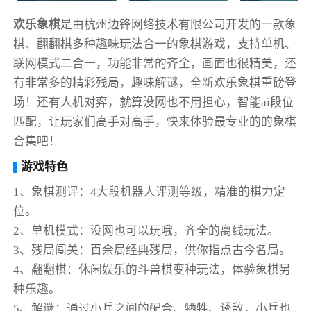
欢乐象棋
是由杭州边锋网络技术有限公司开发的一款象
棋、翻翻棋多种趣味玩法合一的象棋游戏，支持单机、
联网模式二合一，功能非常的齐全，画面也很精美，还
有非常多的精彩残局，趣味解谜，全新欢乐象棋重磅登
场！还有人机对弈，就算没网也不用担心，智能ai段位
匹配，让玩家们高手对高手，快来体验最专业的的象棋
合集吧！
游戏特色
1、象棋测评：4大段机器人评测等级，精准的棋力定
位。
2、单机模式：没网也可以玩哦，齐全的离线玩法。
3、残局闯关：百余局经典残局，供你指点古今名局。
4、翻翻棋：休闲娱乐的斗兽棋变种玩法，体验象棋另
种乐趣。
5、解谜：通过小兵之间的配合、牺牲、诱敌，小兵也