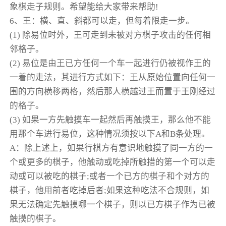
象棋走子规则。希望能给大家带来帮助!
6、王：横、直、斜都可以走，但每着限走一步。
(1) 除易位时外，王可走到未被对方棋子攻击的任何相
邻格子。
(2) 易位是由王已方任何一个车一起进行仍被视作王的
一着的走法，其进行方式如下：王从原始位置向任何一
围的方向横移两格，然后那人横越过王而置于王刚经过
的格子。
(3) 如果一方先触摸车一起然后再触摸王，那么他不能
用那个车进行易位，这种情况须按以下A和B条处理。
A：除上述上，如果行棋方有意识地触摸了同一方的一
个或更多的棋子，他触动或吃掉所触措的第一个可以走
动或可以被吃的棋子;或者一个已方的棋子和个对方的
棋子，他用前者吃掉后者;如果这种吃法不合规则，如
果无法确定先触摸哪一个棋子，则以已方棋子作为已被
触摸的棋子。