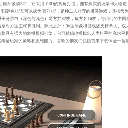
“国际象棋3D”，它采用了3D的视角打造，拥有真实的场景和人物造
国际象棋’又可以成为‘西洋棋’，是种二人对弈的棋类游戏，其棋盘
棋子分黑白（深色与浅色）两方共32枚，每方各16枚，与咱们的中国
击杀对方国王就算胜利。除此之外：3d国际象棋游戏还支持单人、双
电脑具有强大的象棋模拟引擎，它可精确地模拟出人类棋手的高水平
其考验玩家的策略和思维能力。喜欢的朋友们快快前来下载体验一番