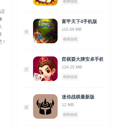
棋牌游戏
为正
象
富甲天下4手机版
人
115.69 MB
6
棋
棋牌游戏
吧！
弈棋耍大牌安卓手机版
124.25 MB
7
棋牌游戏
迷你战棋最新版
12 MB
8
棋牌游戏