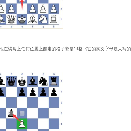
他在棋盘上任何位置上能走的格子都是14格《它的英文字母是大写的