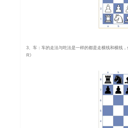
3、车：车的走法与吃法是一样的都是走横线和横线，
R》